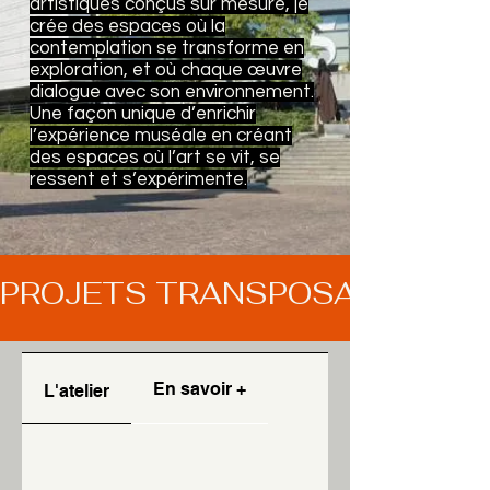
artistiques conçus sur mesure, je
crée des espaces où la
contemplation se transforme en
exploration, et où chaque œuvre
dialogue avec son environnement.
Une façon unique d’enrichir
l’expérience muséale en créant
des espaces où l’art se vit, se
ressent et s’expérimente.
PROJETS TRANSPOSABLES OU
En savoir +
L'atelier