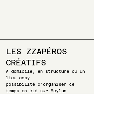
LES ZZAPÉROS
CRÉATIFS
A domicile, en structure ou un
lieu cosy
possibilité d'organiser ce
temps en été sur Meylan
​Envie d’un moment convivial et original
après le travail ou entre amis ? Laissez
libre cours à votre imagination autour d’un
verre !