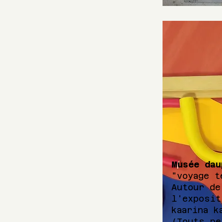
Musée dau
"voyage t
Autour de
l'exposit
kaarina k
(Touts pe