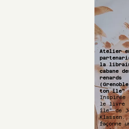
Atelier e
partenari
la librai
cabane de
renards
(Grenoble
ton île"
Inspirée 
le livre 
île” de J
Klassen. 
façonne u