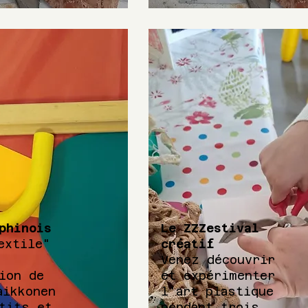
phinois
Le ZZZestival
extile"
créatif
Venez découvrir
ion de
et expérimenter
aikkonen
l'art plastique
tits et
pendant trois