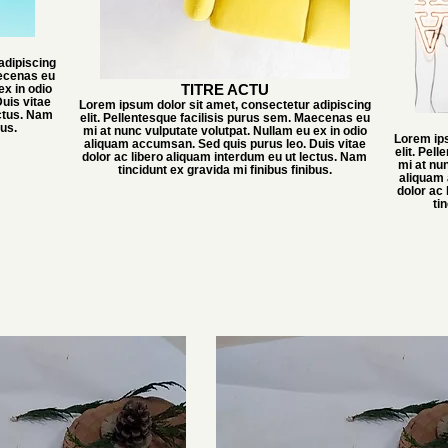
adipiscing
aecenas eu
TITRE ACTU
ex in odio
uis vitae
Lorem ipsum dolor sit amet, consectetur adipiscing
ectus. Nam
elit. Pellentesque facilisis purus sem. Maecenas eu
bus.
mi at nunc vulputate volutpat. Nullam eu ex in odio
Lorem ips
aliquam accumsan. Sed quis purus leo. Duis vitae
elit. Pel
dolor ac libero aliquam interdum eu ut lectus. Nam
mi at nun
tincidunt ex gravida mi finibus finibus.
aliquam 
dolor ac
ti