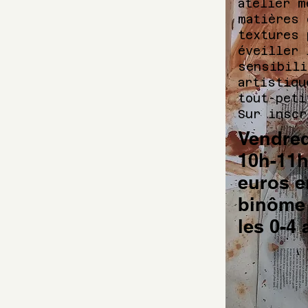
atelier m
matières 
textures 
éveiller 
sensibili
artistiqu
tout-peti
Sur insc
Vendred
10h-11h
euros e
binôme
les 0-4