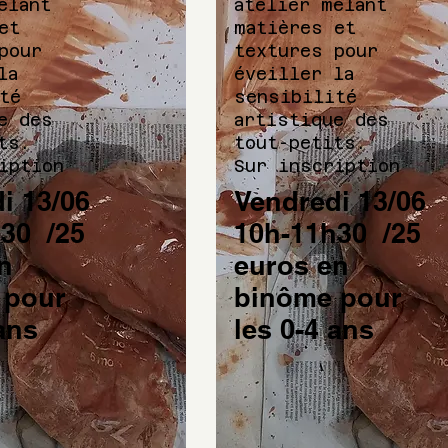
êlant
atelier mêlant
et
matières et
pour
textures pour
la
éveiller la
té
sensibilité
e des
artistique des
ts.
tout-petits.
ription
Sur inscription
i 13/06
Vendredi 13/06
30 /25
10h-11h30 /25
n
euros en
 pour
binôme pour
 ans
les 0-4 ans