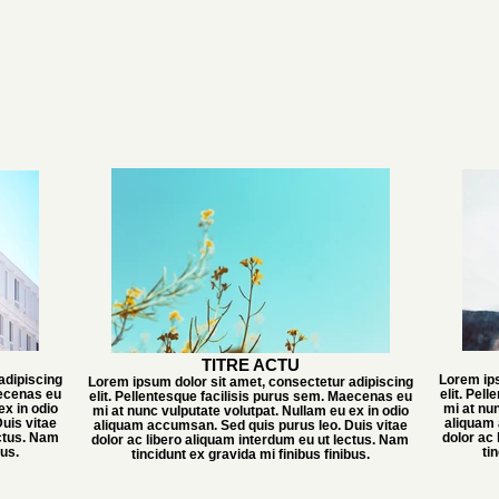
TITRE ACTU
adipiscing
Lorem ips
Lorem ipsum dolor sit amet, consectetur adipiscing
aecenas eu
elit. Pel
elit. Pellentesque facilisis purus sem. Maecenas eu
ex in odio
mi at nun
mi at nunc vulputate volutpat. Nullam eu ex in odio
uis vitae
aliquam 
aliquam accumsan. Sed quis purus leo. Duis vitae
ectus. Nam
dolor ac
dolor ac libero aliquam interdum eu ut lectus. Nam
bus.
ti
tincidunt ex gravida mi finibus finibus.