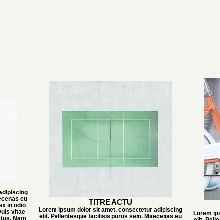
adipiscing
aecenas eu
TITRE ACTU
ex in odio
Lorem ipsum dolor sit amet, consectetur adipiscing
uis vitae
Lorem ips
elit. Pellentesque facilisis purus sem. Maecenas eu
ectus. Nam
elit. Pel