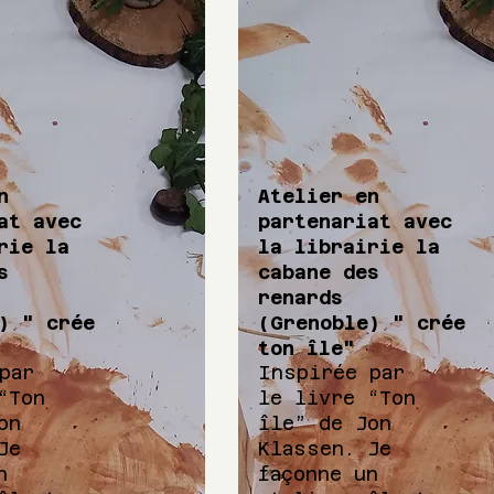
n
Atelier en
at avec
partenariat avec
rie la
la librairie la
s
cabane des
renards
) " crée
(Grenoble) " crée
ton île"
par
Inspirée par
“Ton
le livre “Ton
on
île” de Jon
Je
Klassen. Je
n
façonne un